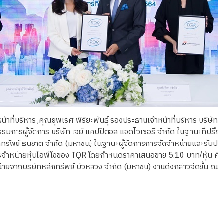
หน้าที่บริหาร ,คุณยุพเรศ พิริยะพันธุ์ รองประธานเจ้าหน้าที่บริหาร บริษั
มการผู้จัดการ บริษัท เจย์ แคปปิตอล แอดไวเซอรี จำกัด ในฐานะที่ปร
ลักทรัพย์ ธนชาต จำกัด (มหาชน) ในฐานะผู้จัดการการจัดจำหน่ายและร
การจำหน่ายหุ้นไอพีโอของ TQR โดยกำหนดราคาเสนอขาย 5.10 บาท/หุ้น คิ
ำหน่ายจากบริษัทหลักทรัพย์ บัวหลวง จำกัด (มหาชน) งานดังกล่าวจัดขึ้น ณ