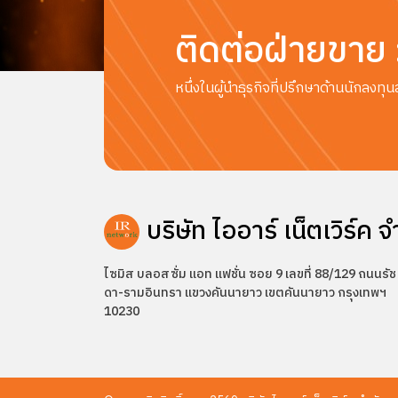
ติดต่อฝ่ายขาย
หนึ่งในผู้นำธุรกิจที่ปรึกษาด้านนักลง
บริษัท ไออาร์ เน็ตเวิร์ค จ
ไซมิส บลอสซั่ม แอท แฟชั่น ซอย 9 เลขที่ 88/129 ถนนรัช
ดา-รามอินทรา แขวงคันนายาว เขตคันนายาว กรุงเทพฯ
10230