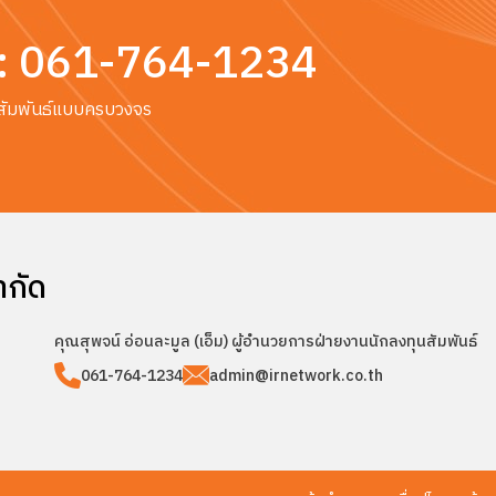
:
061-764-1234
ทุนสัมพันธ์แบบครบวงจร
ำกัด
คุณสุพจน์ อ่อนละมูล (เอ็ม)
ผู้อำนวยการฝ่ายงานนักลงทุนสัมพันธ์
061-764-1234
admin@irnetwork.co.th