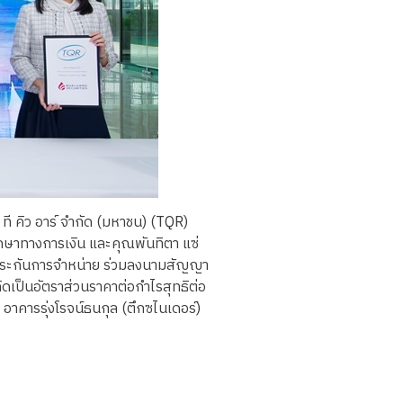
ท ที คิว อาร์ จำกัด (มหาชน) (TQR)
ึกษาทางการเงิน และคุณพันทิตา แซ่
ับประกันการจำหน่าย ร่วมลงนามสัญญา
ดเป็นอัตราส่วนราคาต่อกำไรสุทธิต่อ
 อาคารรุ่งโรจน์ธนกุล (ตึกซไนเดอร์)