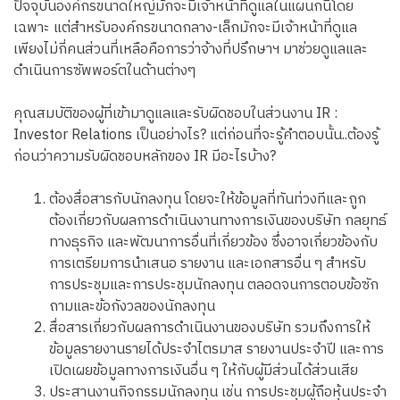
ปัจจุบันองค์กรขนาดใหญ่มักจะมีเจ้าหน้าที่ดูแลในแผนกนี้โดย
เฉพาะ แต่สำหรับองค์กรขนาดกลาง-เล็กมักจะมีเจ้าหน้าที่ดูแล
เพียงไม่กี่คนส่วนที่เหลือคือการว่าจ้างที่ปรึกษาฯ มาช่วยดูแลและ
ดำเนินการซัพพอร์ตในด้านต่างๆ
คุณสมบัติของผู้ที่เข้ามาดูแลและรับผิดชอบในส่วนงาน IR :
Investor Relations เป็นอย่างไร? แต่ก่อนที่จะรู้คำตอบนั้น..ต้องรู้
ก่อนว่าความรับผิดชอบหลักของ IR มีอะไรบ้าง?
ต้องสื่อสารกับนักลงทุน โดยจะให้ข้อมูลที่ทันท่วงทีและถูก
ต้องเกี่ยวกับผลการดำเนินงานทางการเงินของบริษัท กลยุทธ์
ทางธุรกิจ และพัฒนาการอื่นที่เกี่ยวข้อง ซึ่งอาจเกี่ยวข้องกับ
การเตรียมการนำเสนอ รายงาน และเอกสารอื่น ๆ สำหรับ
การประชุมและการประชุมนักลงทุน ตลอดจนการตอบข้อซัก
ถามและข้อกังวลของนักลงทุน
สื่อสารเกี่ยวกับผลการดำเนินงานของบริษัท รวมถึงการให้
ข้อมูลรายงานรายได้ประจำไตรมาส รายงานประจำปี และการ
เปิดเผยข้อมูลทางการเงินอื่น ๆ ให้กับผู้มีส่วนได้ส่วนเสีย
ประสานงานกิจกรรมนักลงทุน เช่น การประชุมผู้ถือหุ้นประจำ